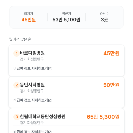
최저가
평균가
병원 수
45만원
53만 5,100원
3곳
swap_vert
가격 낮은 순
바르다임병원
45만원
1
경기 화성동탄구
비급여 정보 자세히보기
open_in_new
동탄시티병원
50만원
2
경기 화성동탄구
비급여 정보 자세히보기
open_in_new
한림대학교동탄성심병원
65만 5,300원
3
경기 화성동탄구
비급여 정보 자세히보기
open_in_new