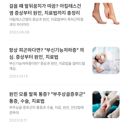
걸을 때 발뒤꿈치가 따끔? 아킬레스건
염 증상부터 원인, 치료법까지 총정리
아킬레스건염의 증상과 원인, 치료법부터 족저근막염
과의 차이까지
2023.06.08
항상 피곤하다면? "부신기능저하증" 의
심. 증상부터 원인, 치료법
부신기능저하증이란? 증상과 원인, 치료법을 알려드릴
게요.
2023.10.13
원인 모를 발목 통증? "부주상골증후군"
통증, 수술, 치료법
부주상골 증후군의 통증과 수술, 치료, 원인, 진단법에
관하여
2023.10.11