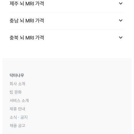
keyboard_arrow_down
제주
뇌 MRI
가격
keyboard_arrow_down
충남
뇌 MRI
가격
keyboard_arrow_down
충북
뇌 MRI
가격
닥터나우
회사 소개
팀 문화
서비스 소개
제휴 안내
소식 · 공지
채용 공고