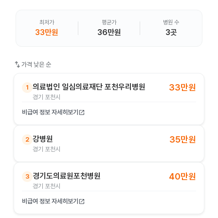
최저가
평균가
병원 수
33만원
36만원
3곳
swap_vert
가격 낮은 순
의료법인 일심의료재단 포천우리병원
33만원
1
경기 포천시
비급여 정보 자세히보기
open_in_new
강병원
35만원
2
경기 포천시
경기도의료원포천병원
40만원
3
경기 포천시
비급여 정보 자세히보기
open_in_new