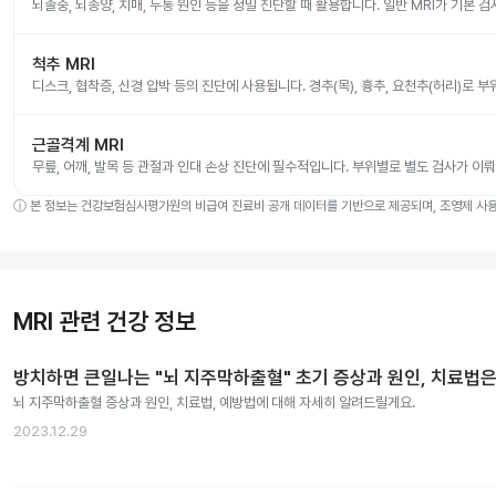
뇌졸중, 뇌종양, 치매, 두통 원인 등을 정밀 진단할 때 활용합니다. 일반 MRI가 기본 
척추 MRI
디스크, 협착증, 신경 압박 등의 진단에 사용됩니다. 경추(목), 흉추, 요천추(허리)로 
근골격계 MRI
무릎, 어깨, 발목 등 관절과 인대 손상 진단에 필수적입니다. 부위별로 별도 검사가 이
ⓘ
본 정보는 건강보험심사평가원의 비급여 진료비 공개 데이터를 기반으로 제공되며, 조영제 사용 
MRI 관련 건강 정보
방치하면 큰일나는 "뇌 지주막하출혈" 초기 증상과 원인, 치료법은
뇌 지주막하출혈 증상과 원인, 치료법, 예방법에 대해 자세히 알려드릴게요.
2023.12.29