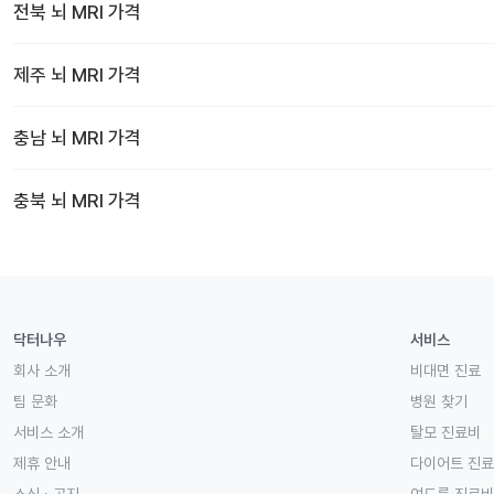
전북
뇌 MRI
가격
제주
뇌 MRI
가격
충남
뇌 MRI
가격
충북
뇌 MRI
가격
닥터나우
서비스
회사 소개
비대면 진료
팀 문화
병원 찾기
서비스 소개
탈모 진료비
제휴 안내
다이어트 진