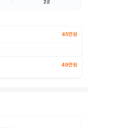
2곳
45만원
49만원