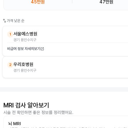
45만원
47만원
swap_vert
가격 낮은 순
서울예스병원
1
경기 용인수지구
비급여 정보 자세히보기
open_in_new
우리호병원
2
경기 용인수지구
MRI 검사 알아보기
시술 전 확인하면 좋은 정보를 정리했어요.
뇌 MRI