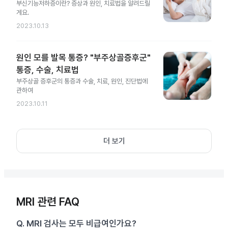
부신기능저하증이란? 증상과 원인, 치료법을 알려드릴
게요.
2023.10.13
원인 모를 발목 통증? "부주상골증후군"
통증, 수술, 치료법
부주상골 증후군의 통증과 수술, 치료, 원인, 진단법에
관하여
2023.10.11
더 보기
MRI 관련 FAQ
Q.
MRI 검사는 모두 비급여인가요?