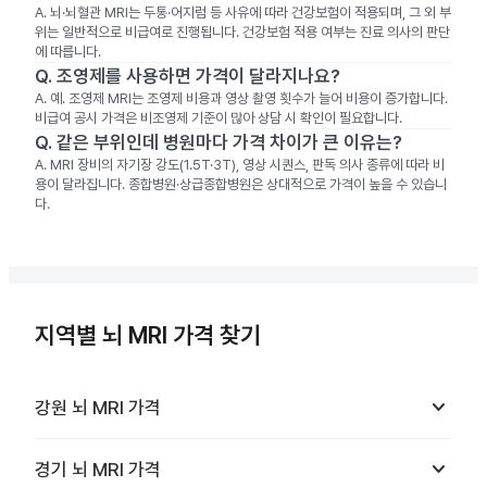
A.
뇌·뇌혈관 MRI는 두통·어지럼 등 사유에 따라 건강보험이 적용되며, 그 외 부
위는 일반적으로 비급여로 진행됩니다. 건강보험 적용 여부는 진료 의사의 판단
에 따릅니다.
Q.
조영제를 사용하면 가격이 달라지나요?
A.
예. 조영제 MRI는 조영제 비용과 영상 촬영 횟수가 늘어 비용이 증가합니다.
비급여 공시 가격은 비조영제 기준이 많아 상담 시 확인이 필요합니다.
Q.
같은 부위인데 병원마다 가격 차이가 큰 이유는?
A.
MRI 장비의 자기장 강도(1.5T·3T), 영상 시퀀스, 판독 의사 종류에 따라 비
용이 달라집니다. 종합병원·상급종합병원은 상대적으로 가격이 높을 수 있습니
다.
지역별 뇌 MRI 가격 찾기
keyboard_arrow_down
강원
뇌 MRI
가격
keyboard_arrow_down
경기
뇌 MRI
가격