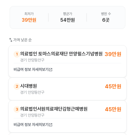
최저가
평균가
병원 수
39만원
54만원
6곳
swap_vert
가격 낮은 순
의료법인 토마스의료재단 안양윌스기념병원
39만원
1
경기 안양동안구
비급여 정보 자세히보기
open_in_new
시대병원
45만원
2
경기 안양동안구
의료법인서원의료재단김형근예병원
45만원
3
경기 안양동안구
비급여 정보 자세히보기
open_in_new