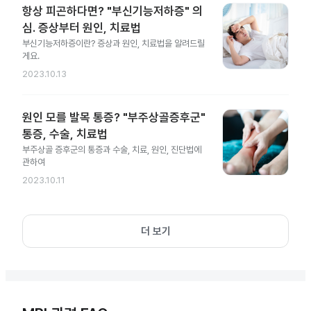
항상 피곤하다면? "부신기능저하증" 의
심. 증상부터 원인, 치료법
부신기능저하증이란? 증상과 원인, 치료법을 알려드릴
게요.
2023.10.13
원인 모를 발목 통증? "부주상골증후군"
통증, 수술, 치료법
부주상골 증후군의 통증과 수술, 치료, 원인, 진단법에
관하여
2023.10.11
더 보기