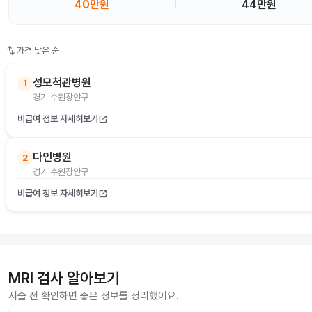
40만원
44만원
swap_vert
가격 낮은 순
성모척관병원
1
경기 수원장안구
비급여 정보 자세히보기
open_in_new
다인병원
2
경기 수원장안구
비급여 정보 자세히보기
open_in_new
MRI 검사 알아보기
시술 전 확인하면 좋은 정보를 정리했어요.