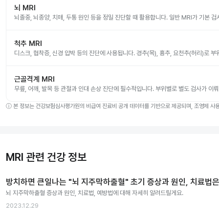
뇌 MRI
뇌졸중, 뇌종양, 치매, 두통 원인 등을 정밀 진단할 때 활용합니다. 일반 MRI가 기본 
척추 MRI
디스크, 협착증, 신경 압박 등의 진단에 사용됩니다. 경추(목), 흉추, 요천추(허리)로 
근골격계 MRI
무릎, 어깨, 발목 등 관절과 인대 손상 진단에 필수적입니다. 부위별로 별도 검사가 이
ⓘ
본 정보는 건강보험심사평가원의 비급여 진료비 공개 데이터를 기반으로 제공되며, 조영제 사용 
MRI 관련 건강 정보
방치하면 큰일나는 "뇌 지주막하출혈" 초기 증상과 원인, 치료법은
뇌 지주막하출혈 증상과 원인, 치료법, 예방법에 대해 자세히 알려드릴게요.
2023.12.29