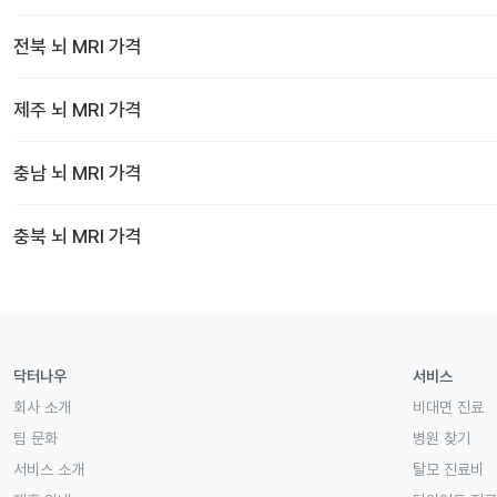
전북
뇌 MRI
가격
제주
뇌 MRI
가격
충남
뇌 MRI
가격
충북
뇌 MRI
가격
닥터나우
서비스
회사 소개
비대면 진료
팀 문화
병원 찾기
서비스 소개
탈모 진료비