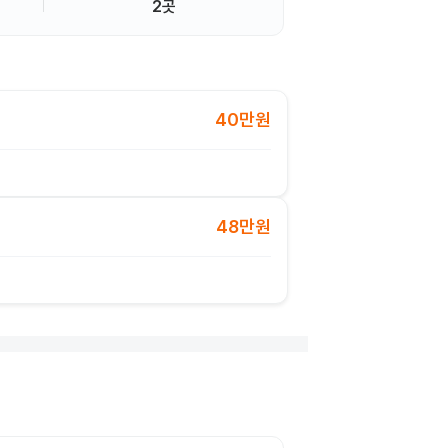
2곳
40만원
48만원