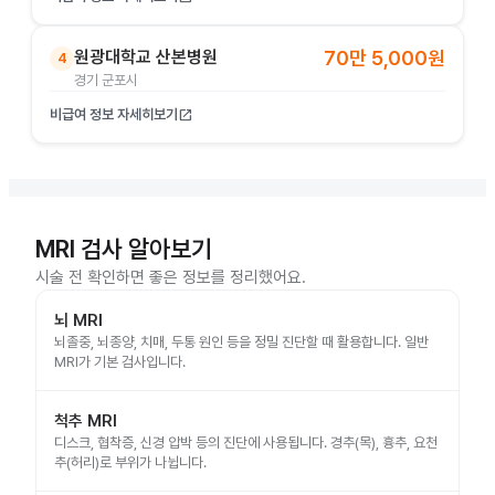
원광대학교 산본병원
70만 5,000원
4
경기 군포시
비급여 정보 자세히보기
open_in_new
MRI 검사 알아보기
시술 전 확인하면 좋은 정보를 정리했어요.
뇌 MRI
뇌졸중, 뇌종양, 치매, 두통 원인 등을 정밀 진단할 때 활용합니다. 일반
MRI가 기본 검사입니다.
척추 MRI
디스크, 협착증, 신경 압박 등의 진단에 사용됩니다. 경추(목), 흉추, 요천
추(허리)로 부위가 나뉩니다.