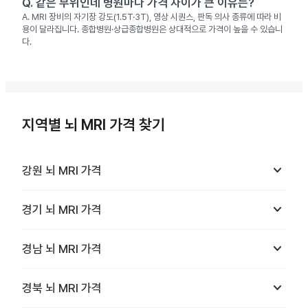
Q.
같은 부위인데 병원마다 가격 차이가 큰 이유는?
A.
MRI 장비의 자기장 강도(1.5T·3T), 영상 시퀀스, 판독 의사 종류에 따라 비
용이 달라집니다. 종합병원·상급종합병원은 상대적으로 가격이 높을 수 있습니
다.
지역별 뇌 MRI 가격 찾기
keyboard_arrow_down
강원
뇌 MRI
가격
keyboard_arrow_down
경기
뇌 MRI
가격
keyboard_arrow_down
경남
뇌 MRI
가격
keyboard_arrow_down
경북
뇌 MRI
가격