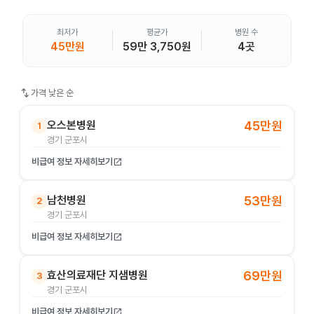
최저가
평균가
병원 수
45만원
59만 3,750원
4곳
swap_vert
가격 낮은 순
오스본병원
45만원
1
경기 군포시
비급여 정보 자세히보기
open_in_new
남천병원
53만원
2
경기 군포시
비급여 정보 자세히보기
open_in_new
효산의료재단 지샘병원
69만원
3
경기 군포시
비급여 정보 자세히보기
open_in_new