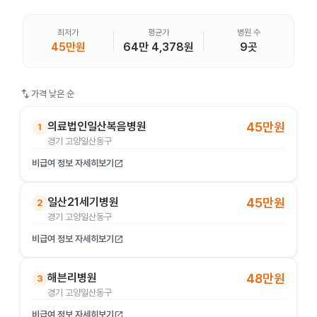
최저가
평균가
병원 수
45만원
64만 4,378원
9곳
swap_vert
가격 낮은 순
의료법인일산복음병원
45만원
1
경기 고양일산동구
비급여 정보 자세히보기
open_in_new
일산21세기병원
45만원
2
경기 고양일산동구
비급여 정보 자세히보기
open_in_new
해븐리병원
48만원
3
경기 고양일산동구
비급여 정보 자세히보기
open_in_new