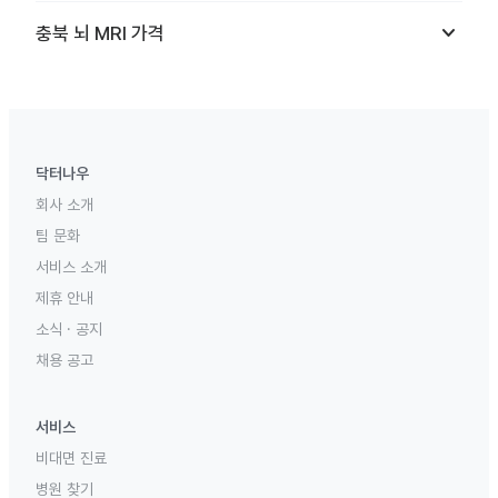
keyboard_arrow_down
충북
뇌 MRI
가격
닥터나우
회사 소개
팀 문화
서비스 소개
제휴 안내
소식 · 공지
채용 공고
서비스
비대면 진료
병원 찾기