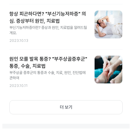
항상 피곤하다면? "부신기능저하증" 의
심. 증상부터 원인, 치료법
부신기능저하증이란? 증상과 원인, 치료법을 알려드릴
게요.
2023.10.13
원인 모를 발목 통증? "부주상골증후군"
통증, 수술, 치료법
부주상골 증후군의 통증과 수술, 치료, 원인, 진단법에
관하여
2023.10.11
더 보기