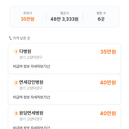
최저가
평균가
병원 수
35만원
48만 3,333원
6곳
swap_vert
가격 낮은 순
다병원
35만원
1
경기 고양덕양구
비급여 정보 자세히보기
open_in_new
연세강인병원
40만원
2
경기 고양덕양구
비급여 정보 자세히보기
open_in_new
원당연세병원
40만원
3
경기 고양덕양구
비급여 정보 자세히보기
open_in_new