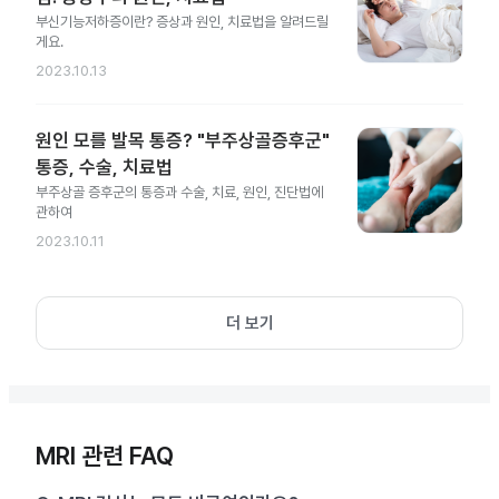
부신기능저하증이란? 증상과 원인, 치료법을 알려드릴
게요.
2023.10.13
원인 모를 발목 통증? "부주상골증후군"
통증, 수술, 치료법
부주상골 증후군의 통증과 수술, 치료, 원인, 진단법에
관하여
2023.10.11
더 보기
MRI 관련 FAQ