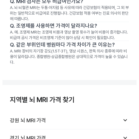
Q.
MRI 검사는 모두 비급여인가요?
A.
뇌·뇌혈관 MRI는 두통·어지럼 등 사유에 따라 건강보험이 적용되며, 그 외 부
위는 일반적으로 비급여로 진행됩니다. 건강보험 적용 여부는 진료 의사의 판단
에 따릅니다.
Q.
조영제를 사용하면 가격이 달라지나요?
A.
예. 조영제 MRI는 조영제 비용과 영상 촬영 횟수가 늘어 비용이 증가합니다.
비급여 공시 가격은 비조영제 기준이 많아 상담 시 확인이 필요합니다.
Q.
같은 부위인데 병원마다 가격 차이가 큰 이유는?
A.
MRI 장비의 자기장 강도(1.5T·3T), 영상 시퀀스, 판독 의사 종류에 따라 비
용이 달라집니다. 종합병원·상급종합병원은 상대적으로 가격이 높을 수 있습니
다.
지역별 뇌 MRI 가격 찾기
keyboard_arrow_down
강원
뇌 MRI
가격
keyboard_arrow_down
경기
뇌 MRI
가격