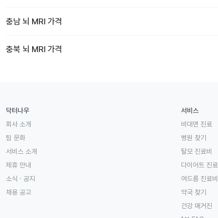
충남
뇌 MRI
가격
충북
뇌 MRI
가격
닥터나우
서비스
회사 소개
비대면 진료
팀 문화
병원 찾기
서비스 소개
탈모 진료비
제휴 안내
다이어트 진
소식 · 공지
여드름 진료비
채용 공고
약국 찾기
건강 매거진