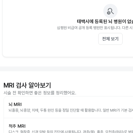
search_off
태백시에 등록된 뇌 병원이 
심평원 비급여 공개 등록 병원만 표시됩니다. 다른 
전체 보기
MRI 검사 알아보기
시술 전 확인하면 좋은 정보를 정리했어요.
뇌 MRI
뇌졸중, 뇌종양, 치매, 두통 원인 등을 정밀 진단할 때 활용합니다. 일반 MRI가 기본 
척추 MRI
디스크, 협착증, 신경 압박 등의 진단에 사용됩니다. 경추(목), 흉추, 요천추(허리)로 