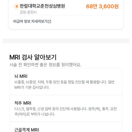
한림대학교춘천성심병원
68만 3,600원
4
강원 춘천시
비급여 정보 자세히보기
open_in_new
MRI 검사 알아보기
시술 전 확인하면 좋은 정보를 정리했어요.
뇌 MRI
뇌졸중, 뇌종양, 치매, 두통 원인 등을 정밀 진단할 때 활용합니다. 일반
MRI가 기본 검사입니다.
척추 MRI
디스크, 협착증, 신경 압박 등의 진단에 사용됩니다. 경추(목), 흉추, 요천
추(허리)로 부위가 나뉩니다.
근골격계 MRI