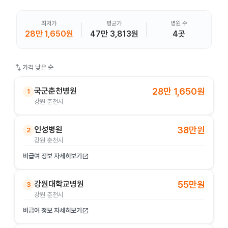
최저가
평균가
병원 수
28만 1,650원
47만 3,813원
4곳
swap_vert
가격 낮은 순
국군춘천병원
28만 1,650원
1
강원 춘천시
인성병원
38만원
2
강원 춘천시
비급여 정보 자세히보기
open_in_new
강원대학교병원
55만원
3
강원 춘천시
비급여 정보 자세히보기
open_in_new