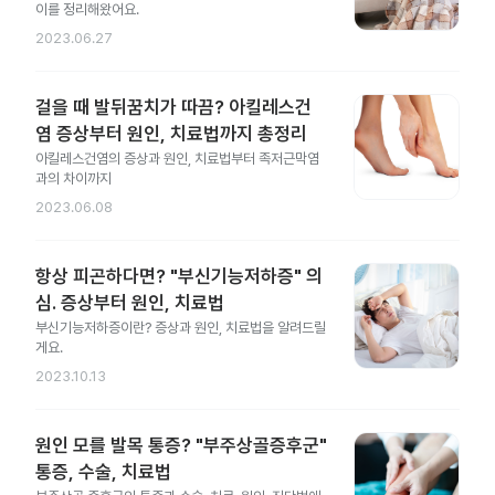
이를 정리해왔어요.
2023.06.27
걸을 때 발뒤꿈치가 따끔? 아킬레스건
염 증상부터 원인, 치료법까지 총정리
아킬레스건염의 증상과 원인, 치료법부터 족저근막염
과의 차이까지
2023.06.08
항상 피곤하다면? "부신기능저하증" 의
심. 증상부터 원인, 치료법
부신기능저하증이란? 증상과 원인, 치료법을 알려드릴
게요.
2023.10.13
원인 모를 발목 통증? "부주상골증후군"
통증, 수술, 치료법