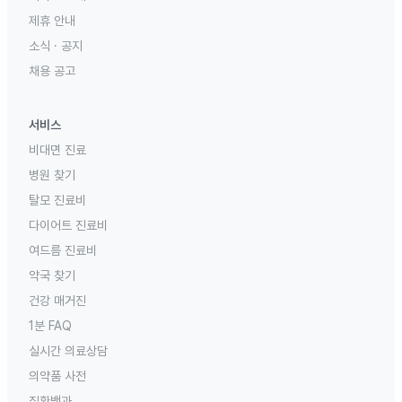
제휴 안내
소식 · 공지
채용 공고
서비스
비대면 진료
병원 찾기
탈모 진료비
다이어트 진료비
여드름 진료비
약국 찾기
건강 매거진
1분 FAQ
실시간 의료상담
의약품 사전
질환백과