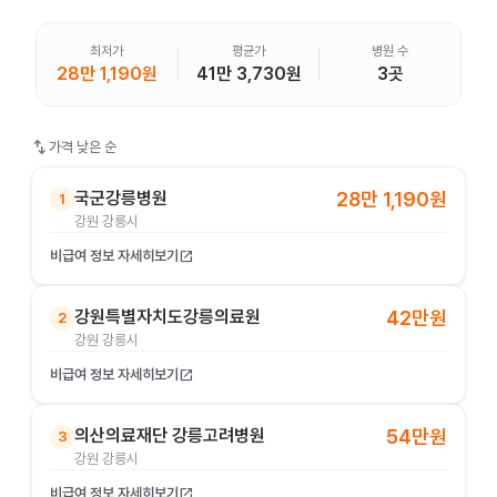
최저가
평균가
병원 수
28만 1,190원
41만 3,730원
3곳
swap_vert
가격 낮은 순
국군강릉병원
28만 1,190원
1
강원 강릉시
비급여 정보 자세히보기
open_in_new
강원특별자치도강릉의료원
42만원
2
강원 강릉시
비급여 정보 자세히보기
open_in_new
의산의료재단 강릉고려병원
54만원
3
강원 강릉시
비급여 정보 자세히보기
open_in_new