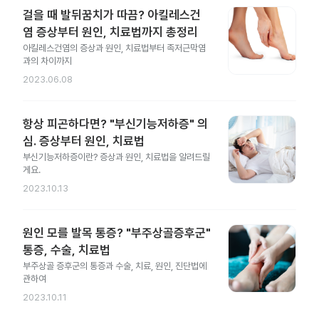
걸을 때 발뒤꿈치가 따끔? 아킬레스건
염 증상부터 원인, 치료법까지 총정리
아킬레스건염의 증상과 원인, 치료법부터 족저근막염
과의 차이까지
2023.06.08
항상 피곤하다면? "부신기능저하증" 의
심. 증상부터 원인, 치료법
부신기능저하증이란? 증상과 원인, 치료법을 알려드릴
게요.
2023.10.13
원인 모를 발목 통증? "부주상골증후군"
통증, 수술, 치료법
부주상골 증후군의 통증과 수술, 치료, 원인, 진단법에
관하여
2023.10.11