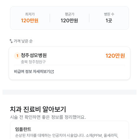
최저가
평균가
병원 수
120만원
120만원
1곳
swap_vert
가격 낮은 순
청주성모병원
120만원
1
충북 청주청원구
비급여 정보 자세히보기
open_in_new
치과 진료비 알아보기
시술 전 확인하면 좋은 정보를 정리했어요.
임플란트
손상된 치아를 대체하는 인공치아 시술입니다. 소재(PFM, 올세라믹,