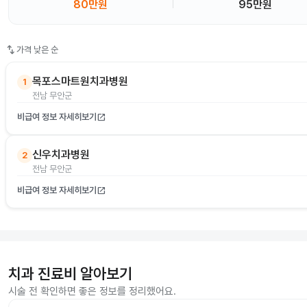
80만원
95만원
swap_vert
가격 낮은 순
목포스마트원치과병원
1
전남 무안군
비급여 정보 자세히보기
open_in_new
신우치과병원
2
전남 무안군
비급여 정보 자세히보기
open_in_new
치과 진료비 알아보기
시술 전 확인하면 좋은 정보를 정리했어요.