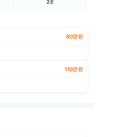
2곳
80만원
110만원