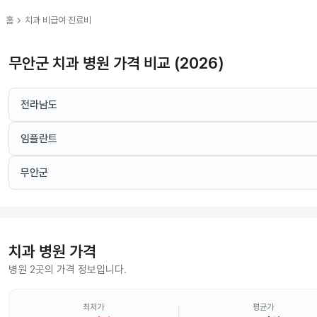
chevron_right
홈
치과
비급여 진료비
무안군 치과 병원 가격 비교 (2026)
전라남도
임플란트
무안군
치과
병원 가격
병원 2곳의 가격 정보입니다.
최저가
평균가