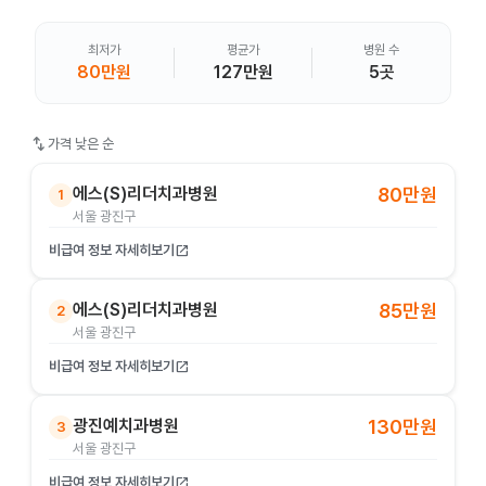
최저가
평균가
병원 수
80만원
127만원
5곳
swap_vert
가격 낮은 순
에스(S)리더치과병원
80만원
1
서울 광진구
비급여 정보 자세히보기
open_in_new
에스(S)리더치과병원
85만원
2
서울 광진구
비급여 정보 자세히보기
open_in_new
광진예치과병원
130만원
3
서울 광진구
비급여 정보 자세히보기
open_in_new