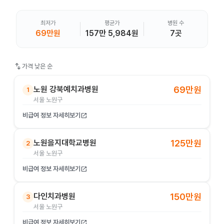
최저가
평균가
병원 수
69만원
157만 5,984원
7곳
swap_vert
가격 낮은 순
노원 강북예치과병원
69만원
1
서울 노원구
비급여 정보 자세히보기
open_in_new
노원을지대학교병원
125만원
2
서울 노원구
비급여 정보 자세히보기
open_in_new
다인치과병원
150만원
3
서울 노원구
비급여 정보 자세히보기
open_in_new