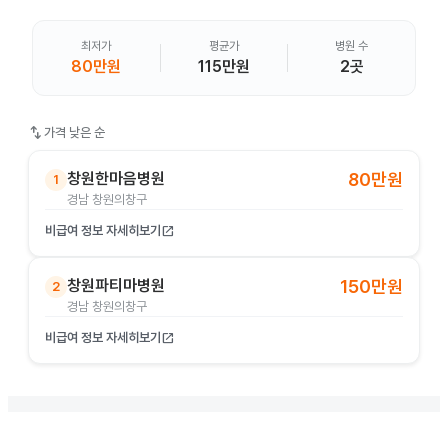
최저가
평균가
병원 수
80만원
115만원
2곳
swap_vert
가격 낮은 순
창원한마음병원
80만원
1
경남 창원의창구
비급여 정보 자세히보기
open_in_new
창원파티마병원
150만원
2
경남 창원의창구
비급여 정보 자세히보기
open_in_new