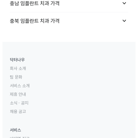
keyboard_arrow_down
충남
임플란트 치과
가격
keyboard_arrow_down
충북
임플란트 치과
가격
닥터나우
회사 소개
팀 문화
서비스 소개
제휴 안내
소식 · 공지
채용 공고
서비스