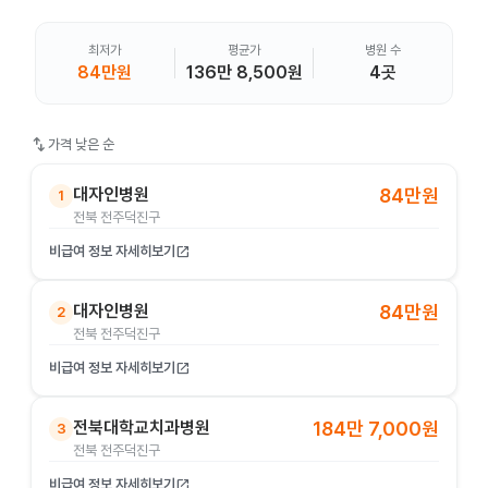
최저가
평균가
병원 수
84만원
136만 8,500원
4곳
swap_vert
가격 낮은 순
대자인병원
84만원
1
전북 전주덕진구
비급여 정보 자세히보기
open_in_new
대자인병원
84만원
2
전북 전주덕진구
비급여 정보 자세히보기
open_in_new
전북대학교치과병원
184만 7,000원
3
전북 전주덕진구
비급여 정보 자세히보기
open_in_new