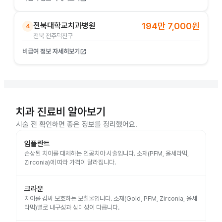
전북대학교치과병원
194만 7,000원
4
전북 전주덕진구
비급여 정보 자세히보기
open_in_new
치과 진료비 알아보기
시술 전 확인하면 좋은 정보를 정리했어요.
임플란트
손상된 치아를 대체하는 인공치아 시술입니다. 소재(PFM, 올세라믹,
Zirconia)에 따라 가격이 달라집니다.
크라운
치아를 감싸 보호하는 보철물입니다. 소재(Gold, PFM, Zirconia, 올세
라믹)별로 내구성과 심미성이 다릅니다.