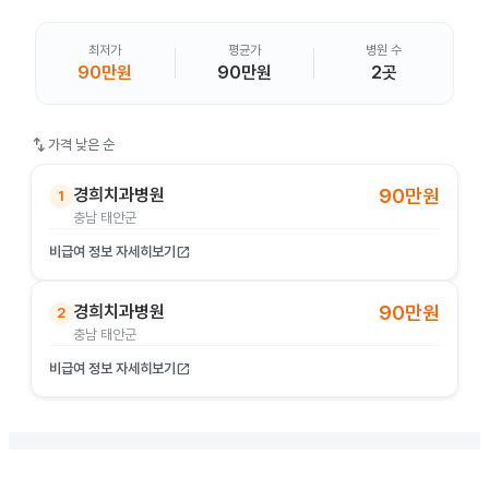
최저가
평균가
병원 수
90만원
90만원
2곳
swap_vert
가격 낮은 순
경희치과병원
90만원
1
충남 태안군
비급여 정보 자세히보기
open_in_new
경희치과병원
90만원
2
충남 태안군
비급여 정보 자세히보기
open_in_new