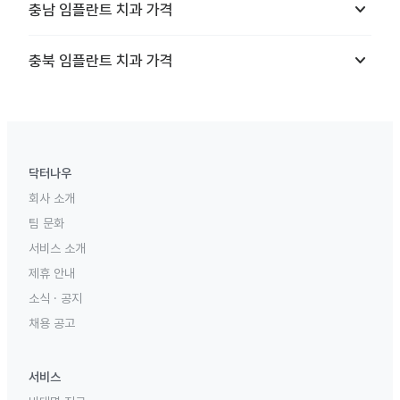
keyboard_arrow_down
충남
임플란트 치과
가격
keyboard_arrow_down
충북
임플란트 치과
가격
닥터나우
회사 소개
팀 문화
서비스 소개
제휴 안내
소식 · 공지
채용 공고
서비스