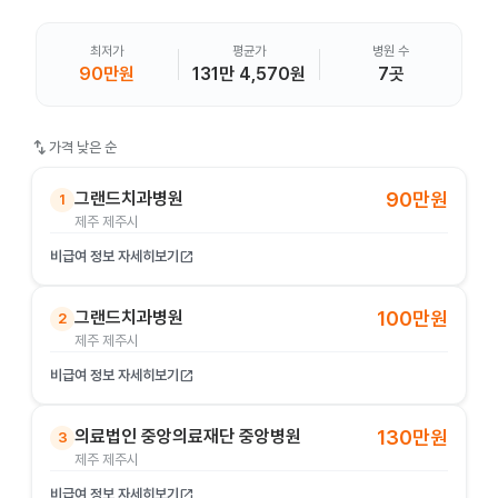
최저가
평균가
병원 수
90만원
131만 4,570원
7곳
swap_vert
가격 낮은 순
그랜드치과병원
90만원
1
제주 제주시
비급여 정보 자세히보기
open_in_new
그랜드치과병원
100만원
2
제주 제주시
비급여 정보 자세히보기
open_in_new
의료법인 중앙의료재단 중앙병원
130만원
3
제주 제주시
비급여 정보 자세히보기
open_in_new