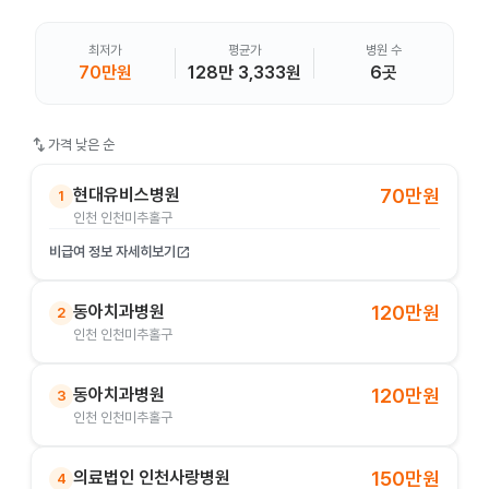
최저가
평균가
병원 수
70만원
128만 3,333원
6곳
swap_vert
가격 낮은 순
현대유비스병원
70만원
1
인천 인천미추홀구
비급여 정보 자세히보기
open_in_new
동아치과병원
120만원
2
인천 인천미추홀구
동아치과병원
120만원
3
인천 인천미추홀구
의료법인 인천사랑병원
150만원
4