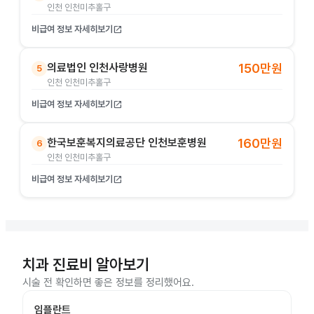
인천 인천미추홀구
비급여 정보 자세히보기
open_in_new
의료법인 인천사랑병원
150만원
5
인천 인천미추홀구
비급여 정보 자세히보기
open_in_new
한국보훈복지의료공단 인천보훈병원
160만원
6
인천 인천미추홀구
비급여 정보 자세히보기
open_in_new
치과 진료비 알아보기
시술 전 확인하면 좋은 정보를 정리했어요.
임플란트