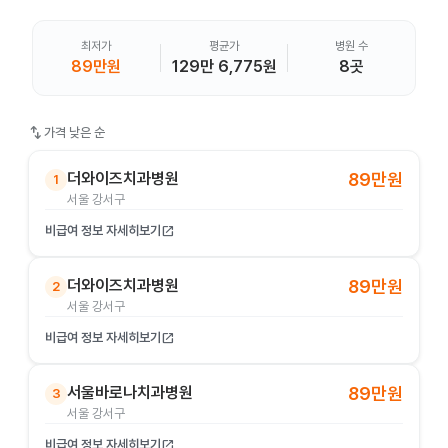
최저가
평균가
병원 수
89만원
129만 6,775원
8곳
swap_vert
가격 낮은 순
더와이즈치과병원
89만원
1
서울 강서구
비급여 정보 자세히보기
open_in_new
더와이즈치과병원
89만원
2
서울 강서구
비급여 정보 자세히보기
open_in_new
서울바로나치과병원
89만원
3
서울 강서구
비급여 정보 자세히보기
open_in_new