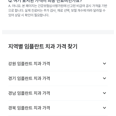
Q.
여기 표시된 가격이 최종 진료비인가요?
A.
아니요. 본 페이지는 건강보험심사평가원에 신고된 비급여 공시 가격을 기반
으로 합니다. 실제 진료비는 추가 검사, 재료 선택, 보철 개수에 따라 달라질 수
있어 상담 시 확인이 필요합니다.
지역별 임플란트 치과 가격 찾기
keyboard_arrow_down
강원
임플란트 치과
가격
keyboard_arrow_down
경기
임플란트 치과
가격
keyboard_arrow_down
경남
임플란트 치과
가격
keyboard_arrow_down
경북
임플란트 치과
가격