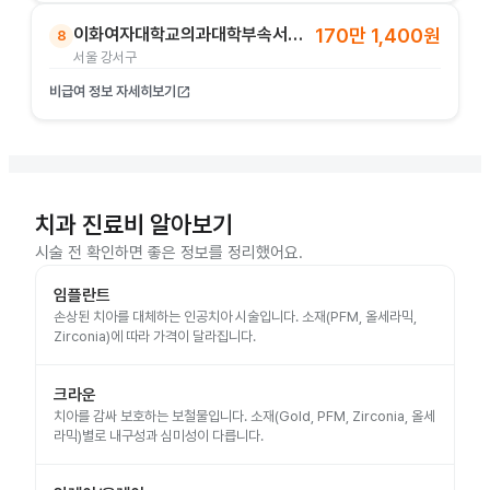
이화여자대학교의과대학부속서울병원
170만 1,400원
8
서울 강서구
비급여 정보 자세히보기
open_in_new
치과 진료비 알아보기
시술 전 확인하면 좋은 정보를 정리했어요.
임플란트
손상된 치아를 대체하는 인공치아 시술입니다. 소재(PFM, 올세라믹,
Zirconia)에 따라 가격이 달라집니다.
크라운
치아를 감싸 보호하는 보철물입니다. 소재(Gold, PFM, Zirconia, 올세
라믹)별로 내구성과 심미성이 다릅니다.