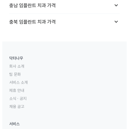
keyboard_arrow_down
충남
임플란트 치과
가격
keyboard_arrow_down
충북
임플란트 치과
가격
닥터나우
회사 소개
팀 문화
서비스 소개
제휴 안내
소식 · 공지
채용 공고
서비스