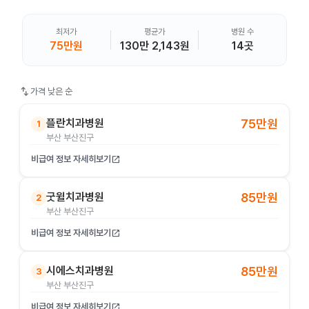
최저가
평균가
병원 수
75만원
130만 2,143원
14곳
swap_vert
가격 낮은 순
플란치과병원
75만원
1
부산 부산진구
비급여 정보 자세히보기
open_in_new
굿윌치과병원
85만원
2
부산 부산진구
비급여 정보 자세히보기
open_in_new
시에스치과병원
85만원
3
부산 부산진구
비급여 정보 자세히보기
open_in_new