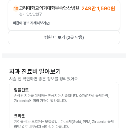
고려대학교의과대학부속안산병원
249만 1,590원
10
경기 안산단원구
비급여 정보 자세히보기
open_in_new
병원 더 보기 (
2
곳 남음)
치과 진료비 알아보기
시술 전 확인하면 좋은 정보를 정리했어요.
임플란트
손상된 치아를 대체하는 인공치아 시술입니다. 소재(PFM, 올세라믹,
Zirconia)에 따라 가격이 달라집니다.
크라운
치아를 감싸 보호하는 보철물입니다. 소재(Gold, PFM, Zirconia, 올세
라믹)별로 내구성과 심미성이 다릅니다.