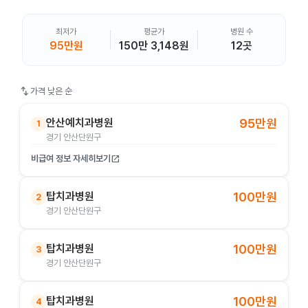
최저가
평균가
병원 수
95만원
150만 3,148원
12곳
swap_vert
가격 낮은 순
안산예치과병원
95만원
1
경기 안산단원구
비급여 정보 자세히보기
open_in_new
탑치과병원
100만원
2
경기 안산단원구
탑치과병원
100만원
3
경기 안산단원구
탑치과병원
100만원
4