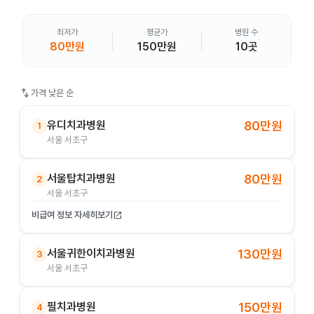
최저가
평균가
병원 수
80만원
150만원
10곳
swap_vert
가격 낮은 순
유디치과병원
80만원
1
서울 서초구
서울탑치과병원
80만원
2
서울 서초구
비급여 정보 자세히보기
open_in_new
서울귀한이치과병원
130만원
3
서울 서초구
필치과병원
150만원
4