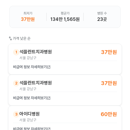
최저가
평균가
병원 수
37만원
134만 1,565원
23곳
swap_vert
가격 낮은 순
석플란트치과병원
37만원
1
서울 강남구
비급여 정보 자세히보기
open_in_new
석플란트치과병원
37만원
2
서울 강남구
비급여 정보 자세히보기
open_in_new
아이디병원
60만원
3
서울 강남구
비급여 정보 자세히보기
open_in_new