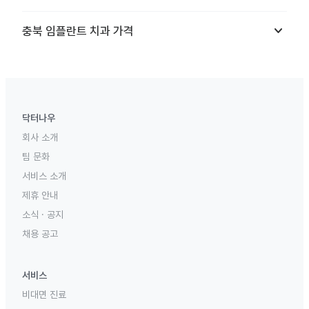
keyboard_arrow_down
충북
임플란트 치과
가격
닥터나우
회사 소개
팀 문화
서비스 소개
제휴 안내
소식 · 공지
채용 공고
서비스
비대면 진료