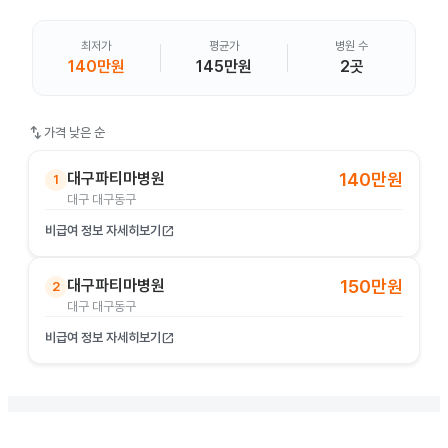
최저가
평균가
병원 수
140만원
145만원
2곳
swap_vert
가격 낮은 순
대구파티마병원
140만원
1
대구 대구동구
비급여 정보 자세히보기
open_in_new
대구파티마병원
150만원
2
대구 대구동구
비급여 정보 자세히보기
open_in_new