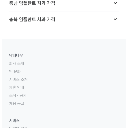
keyboard_arrow_down
충남
임플란트 치과
가격
keyboard_arrow_down
충북
임플란트 치과
가격
닥터나우
회사 소개
팀 문화
서비스 소개
제휴 안내
소식 · 공지
채용 공고
서비스