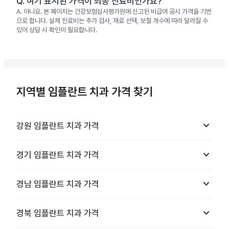
Q.
여기 표시된 가격이 최종 진료비인가요?
A.
아니요. 본 페이지는 건강보험심사평가원에 신고된 비급여 공시 가격을 기반
으로 합니다. 실제 진료비는 추가 검사, 재료 선택, 보철 개수에 따라 달라질 수
있어 상담 시 확인이 필요합니다.
지역별 임플란트 치과 가격 찾기
keyboard_arrow_down
강원
임플란트 치과
가격
keyboard_arrow_down
경기
임플란트 치과
가격
keyboard_arrow_down
경남
임플란트 치과
가격
keyboard_arrow_down
경북
임플란트 치과
가격