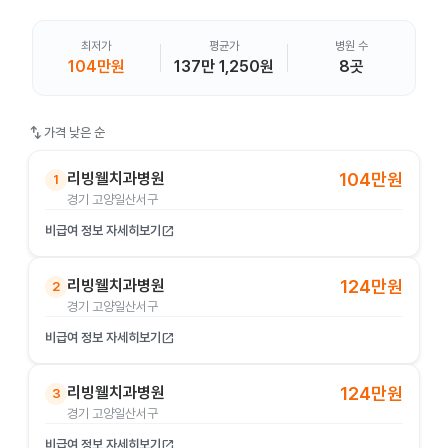
최저가
평균가
병원 수
104만원
137만 1,250원
8곳
swap_vert
가격 낮은 순
리빙웰치과병원
104만원
1
경기 고양일산서구
비급여 정보 자세히보기
open_in_new
리빙웰치과병원
124만원
2
경기 고양일산서구
비급여 정보 자세히보기
open_in_new
리빙웰치과병원
124만원
3
경기 고양일산서구
비급여 정보 자세히보기
open_in_new