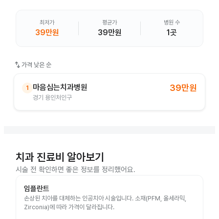
최저가
평균가
병원 수
39만원
39만원
1곳
swap_vert
가격 낮은 순
마음심는치과병원
39만원
1
경기 용인처인구
치과 진료비 알아보기
시술 전 확인하면 좋은 정보를 정리했어요.
임플란트
손상된 치아를 대체하는 인공치아 시술입니다. 소재(PFM, 올세라믹,
Zirconia)에 따라 가격이 달라집니다.