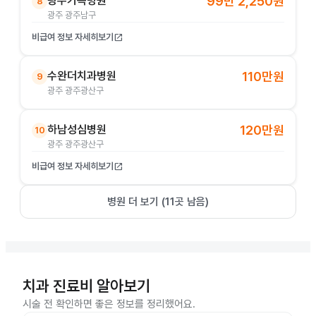
광주기독병원
99만 2,250원
8
광주 광주남구
비급여 정보 자세히보기
open_in_new
수완더치과병원
110만원
9
광주 광주광산구
하남성심병원
120만원
10
광주 광주광산구
비급여 정보 자세히보기
open_in_new
병원 더 보기 (
11
곳 남음)
치과 진료비 알아보기
시술 전 확인하면 좋은 정보를 정리했어요.