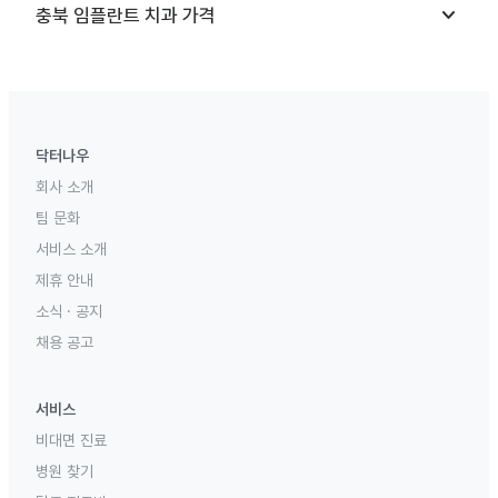
keyboard_arrow_down
충북
임플란트 치과
가격
닥터나우
회사 소개
팀 문화
서비스 소개
제휴 안내
소식 · 공지
채용 공고
서비스
비대면 진료
병원 찾기