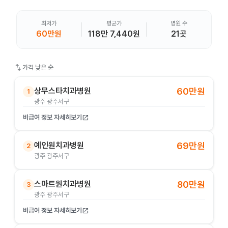
최저가
평균가
병원 수
60만원
118만 7,440원
21곳
swap_vert
가격 낮은 순
상무스타치과병원
60만원
1
광주 광주서구
비급여 정보 자세히보기
open_in_new
예인원치과병원
69만원
2
광주 광주서구
스마트원치과병원
80만원
3
광주 광주서구
비급여 정보 자세히보기
open_in_new