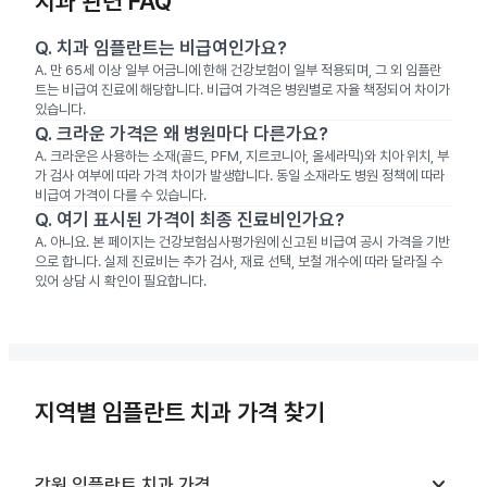
치과 관련 FAQ
Q.
치과 임플란트는 비급여인가요?
A.
만 65세 이상 일부 어금니에 한해 건강보험이 일부 적용되며, 그 외 임플란
트는 비급여 진료에 해당합니다. 비급여 가격은 병원별로 자율 책정되어 차이가
있습니다.
Q.
크라운 가격은 왜 병원마다 다른가요?
A.
크라운은 사용하는 소재(골드, PFM, 지르코니아, 올세라믹)와 치아 위치, 부
가 검사 여부에 따라 가격 차이가 발생합니다. 동일 소재라도 병원 정책에 따라
비급여 가격이 다를 수 있습니다.
Q.
여기 표시된 가격이 최종 진료비인가요?
A.
아니요. 본 페이지는 건강보험심사평가원에 신고된 비급여 공시 가격을 기반
으로 합니다. 실제 진료비는 추가 검사, 재료 선택, 보철 개수에 따라 달라질 수
있어 상담 시 확인이 필요합니다.
지역별 임플란트 치과 가격 찾기
keyboard_arrow_down
강원
임플란트 치과
가격