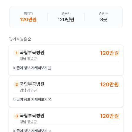
최저가
평균가
병원 수
120만원
120만원
3곳
swap_vert
가격 낮은 순
국립부곡병원
120만원
1
경남 창녕군
비급여 정보 자세히보기
open_in_new
국립부곡병원
120만원
2
경남 창녕군
비급여 정보 자세히보기
open_in_new
국립부곡병원
120만원
3
경남 창녕군
비급여 정보 자세히보기
open_in_new