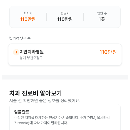
최저가
평균가
병원 수
110만원
110만원
1곳
swap_vert
가격 낮은 순
이안치과병원
110만원
1
경기 부천오정구
치과 진료비 알아보기
시술 전 확인하면 좋은 정보를 정리했어요.
임플란트
손상된 치아를 대체하는 인공치아 시술입니다. 소재(PFM, 올세라믹,
Zirconia)에 따라 가격이 달라집니다.