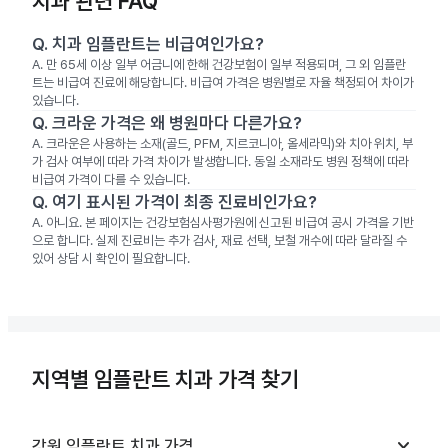
치과 관련 FAQ
Q.
치과 임플란트는 비급여인가요?
A.
만 65세 이상 일부 어금니에 한해 건강보험이 일부 적용되며, 그 외 임플란
트는 비급여 진료에 해당합니다. 비급여 가격은 병원별로 자율 책정되어 차이가
있습니다.
Q.
크라운 가격은 왜 병원마다 다른가요?
A.
크라운은 사용하는 소재(골드, PFM, 지르코니아, 올세라믹)와 치아 위치, 부
가 검사 여부에 따라 가격 차이가 발생합니다. 동일 소재라도 병원 정책에 따라
비급여 가격이 다를 수 있습니다.
Q.
여기 표시된 가격이 최종 진료비인가요?
A.
아니요. 본 페이지는 건강보험심사평가원에 신고된 비급여 공시 가격을 기반
으로 합니다. 실제 진료비는 추가 검사, 재료 선택, 보철 개수에 따라 달라질 수
있어 상담 시 확인이 필요합니다.
지역별 임플란트 치과 가격 찾기
keyboard_arrow_down
강원
임플란트 치과
가격