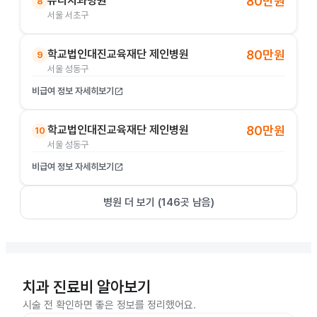
유디치과병원
80만원
8
서울 서초구
학교법인대진교육재단 제인병원
80만원
9
서울 성동구
비급여 정보 자세히보기
open_in_new
학교법인대진교육재단 제인병원
80만원
10
서울 성동구
비급여 정보 자세히보기
open_in_new
병원 더 보기 (
146
곳 남음)
치과 진료비 알아보기
시술 전 확인하면 좋은 정보를 정리했어요.