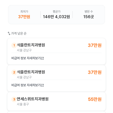
최저가
평균가
병원 수
37만원
146만 4,032원
156곳
swap_vert
가격 낮은 순
석플란트치과병원
37만원
1
서울 강남구
비급여 정보 자세히보기
open_in_new
석플란트치과병원
37만원
2
서울 강남구
비급여 정보 자세히보기
open_in_new
연세스위트치과병원
55만원
3
서울 중구