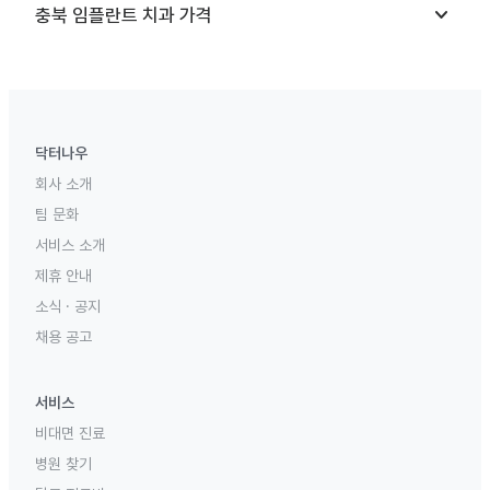
keyboard_arrow_down
충북
임플란트 치과
가격
닥터나우
회사 소개
팀 문화
서비스 소개
제휴 안내
소식 · 공지
채용 공고
서비스
비대면 진료
병원 찾기