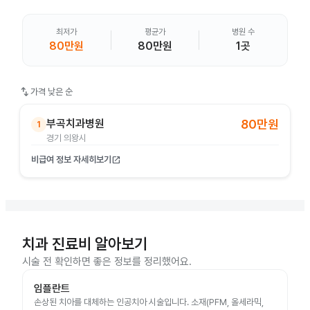
최저가
평균가
병원 수
80만원
80만원
1곳
swap_vert
가격 낮은 순
부곡치과병원
80만원
1
경기 의왕시
비급여 정보 자세히보기
open_in_new
치과 진료비 알아보기
시술 전 확인하면 좋은 정보를 정리했어요.
임플란트
손상된 치아를 대체하는 인공치아 시술입니다. 소재(PFM, 올세라믹,