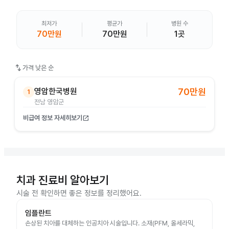
최저가
평균가
병원 수
70만원
70만원
1곳
swap_vert
가격 낮은 순
영암한국병원
70만원
1
전남 영암군
비급여 정보 자세히보기
open_in_new
치과 진료비 알아보기
시술 전 확인하면 좋은 정보를 정리했어요.
임플란트
손상된 치아를 대체하는 인공치아 시술입니다. 소재(PFM, 올세라믹,