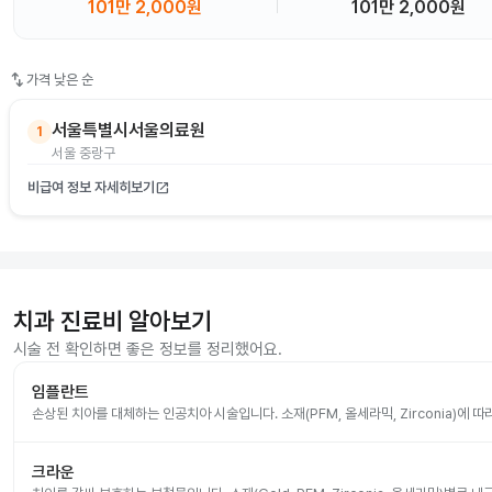
101만 2,000원
101만 2,000원
swap_vert
가격 낮은 순
서울특별시서울의료원
1
서울 중랑구
비급여 정보 자세히보기
open_in_new
치과 진료비 알아보기
시술 전 확인하면 좋은 정보를 정리했어요.
임플란트
손상된 치아를 대체하는 인공치아 시술입니다. 소재(PFM, 올세라믹, Zirconia)에 
크라운