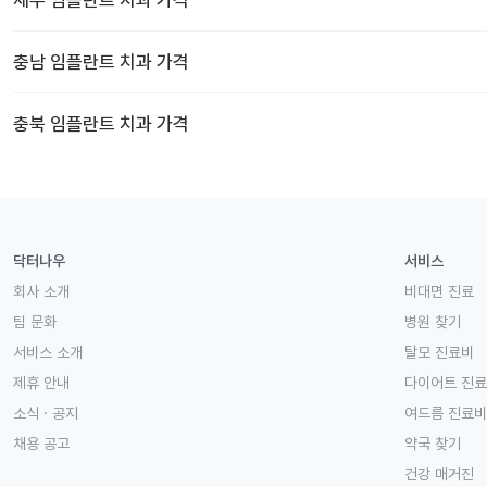
충남
임플란트 치과
가격
충북
임플란트 치과
가격
닥터나우
서비스
회사 소개
비대면 진료
팀 문화
병원 찾기
서비스 소개
탈모 진료비
제휴 안내
다이어트 진
소식 · 공지
여드름 진료비
채용 공고
약국 찾기
건강 매거진