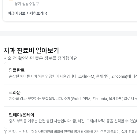
경기 성남수정구
비급여 정보 자세히보기
open_in_new
치과 진료비 알아보기
시술 전 확인하면 좋은 정보를 정리했어요.
임플란트
손상된 치아를 대체하는 인공치아 시술입니다. 소재(PFM, 올세라믹, Zirconia)에 
크라운
치아를 감싸 보호하는 보철물입니다. 소재(Gold, PFM, Zirconia, 올세라믹)별로
인레이/온레이
충치 부위를 메우는 간접 충전 시술입니다. 금, 레진, 도재(세라믹) 등을 선택할 수 있습
ⓘ
본 정보는 건강보험심사평가원의 비급여 진료비 공개 데이터를 기반으로 제공되며, 실제 진료비는