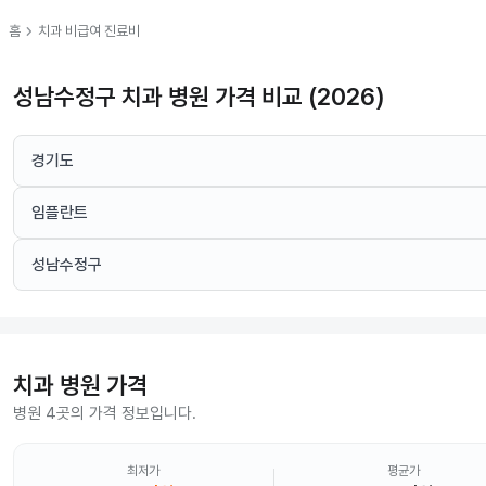
chevron_right
홈
치과
비급여 진료비
성남수정구 치과 병원 가격 비교 (2026)
경기도
임플란트
성남수정구
치과
병원 가격
병원 4곳의 가격 정보입니다.
최저가
평균가