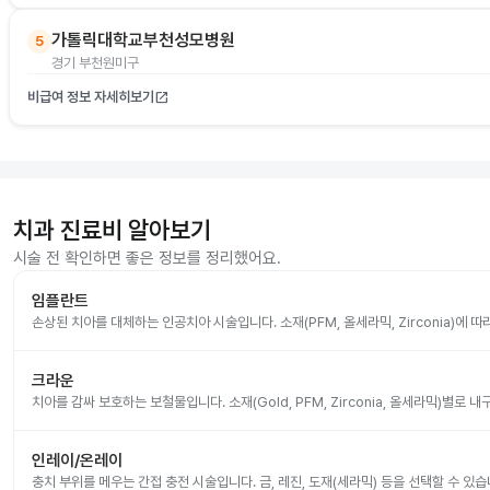
가톨릭대학교부천성모병원
5
경기 부천원미구
비급여 정보 자세히보기
open_in_new
치과 진료비 알아보기
시술 전 확인하면 좋은 정보를 정리했어요.
임플란트
손상된 치아를 대체하는 인공치아 시술입니다. 소재(PFM, 올세라믹, Zirconia)에 
크라운
치아를 감싸 보호하는 보철물입니다. 소재(Gold, PFM, Zirconia, 올세라믹)별로
인레이/온레이
충치 부위를 메우는 간접 충전 시술입니다. 금, 레진, 도재(세라믹) 등을 선택할 수 있습