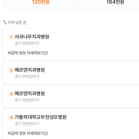
120만원
184만원
swap_vert
가격 낮은 순
사과나무치과병원
1
경기 부천원미구
비급여 정보 자세히보기
open_in_new
메르덴치과병원
2
경기 부천원미구
메르덴치과병원
3
경기 부천원미구
가톨릭대학교부천성모병원
4
경기 부천원미구
비급여 정보 자세히보기
open_in_new