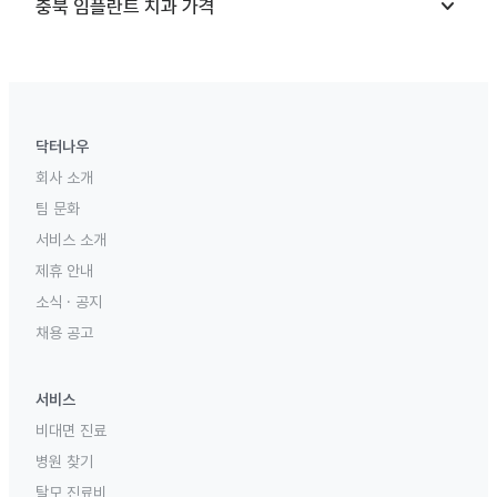
keyboard_arrow_down
충북
임플란트 치과
가격
닥터나우
회사 소개
팀 문화
서비스 소개
제휴 안내
소식 · 공지
채용 공고
서비스
비대면 진료
병원 찾기
탈모 진료비