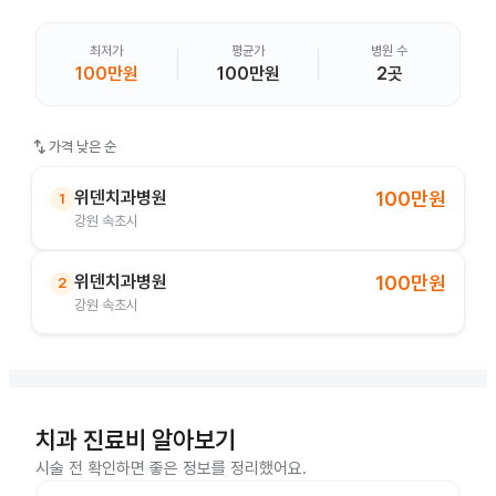
최저가
평균가
병원 수
100만원
100만원
2곳
swap_vert
가격 낮은 순
위덴치과병원
100만원
1
강원 속초시
위덴치과병원
100만원
2
강원 속초시
치과 진료비 알아보기
시술 전 확인하면 좋은 정보를 정리했어요.