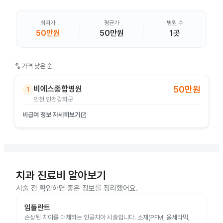
최저가
평균가
병원 수
50만원
50만원
1곳
swap_vert
가격 낮은 순
비에스종합병원
50만원
1
인천 인천강화군
비급여 정보 자세히보기
open_in_new
치과 진료비 알아보기
시술 전 확인하면 좋은 정보를 정리했어요.
임플란트
손상된 치아를 대체하는 인공치아 시술입니다. 소재(PFM, 올세라믹,