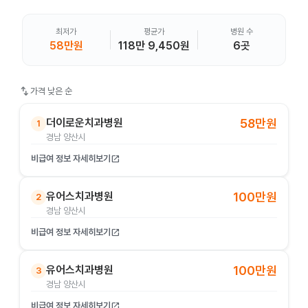
최저가
평균가
병원 수
58만원
118만 9,450원
6곳
swap_vert
가격 낮은 순
더이로운치과병원
58만원
1
경남 양산시
비급여 정보 자세히보기
open_in_new
유어스치과병원
100만원
2
경남 양산시
비급여 정보 자세히보기
open_in_new
유어스치과병원
100만원
3
경남 양산시
비급여 정보 자세히보기
open_in_new