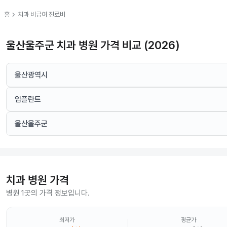
chevron_right
홈
치과
비급여 진료비
울산울주군 치과 병원 가격 비교 (2026)
울산광역시
임플란트
울산울주군
치과
병원 가격
병원 1곳의 가격 정보입니다.
최저가
평균가