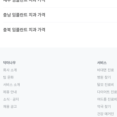
충남
임플란트 치과
가격
충북
임플란트 치과
가격
닥터나우
서비스
회사 소개
비대면 진료
팀 문화
병원 찾기
서비스 소개
탈모 진료비
제휴 안내
다이어트 진
소식 · 공지
여드름 진료비
채용 공고
약국 찾기
건강 매거진