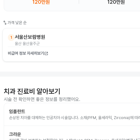
120만원
120만원
swap_vert
가격 낮은 순
서울산보람병원
1
울산 울산울주군
비급여 정보 자세히보기
open_in_new
치과 진료비 알아보기
시술 전 확인하면 좋은 정보를 정리했어요.
임플란트
손상된 치아를 대체하는 인공치아 시술입니다. 소재(PFM, 올세라믹, Zirconia)에 
크라운