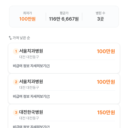
최저가
평균가
병원 수
100만원
116만 6,667원
3곳
swap_vert
가격 낮은 순
서울치과병원
100만원
1
대전 대전동구
비급여 정보 자세히보기
open_in_new
서울치과병원
100만원
2
대전 대전동구
비급여 정보 자세히보기
open_in_new
대전한국병원
150만원
3
대전 대전동구
비급여 정보 자세히보기
open_in_new