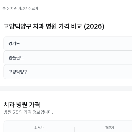
chevron_right
홈
치과
비급여 진료비
고양덕양구 치과 병원 가격 비교 (2026)
경기도
임플란트
고양덕양구
치과
병원 가격
병원 5곳의 가격 정보입니다.
최저가
평균가