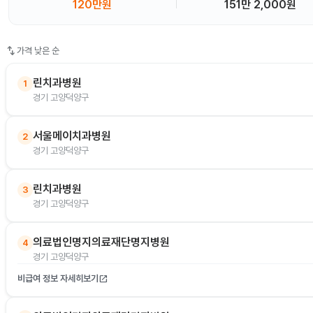
120만원
151만 2,000원
swap_vert
가격 낮은 순
린치과병원
1
경기 고양덕양구
서울메이치과병원
2
경기 고양덕양구
린치과병원
3
경기 고양덕양구
의료법인명지의료재단명지병원
4
경기 고양덕양구
비급여 정보 자세히보기
open_in_new