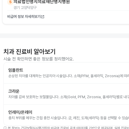
의료법인명지의료재단명지병원
5
경기 고양덕양구
비급여 정보 자세히보기
open_in_new
치과 진료비 알아보기
시술 전 확인하면 좋은 정보를 정리했어요.
임플란트
손상된 치아를 대체하는 인공치아 시술입니다. 소재(PFM, 올세라믹, Zirconia)에 
크라운
치아를 감싸 보호하는 보철물입니다. 소재(Gold, PFM, Zirconia, 올세라믹)별로
인레이/온레이
충치 부위를 메우는 간접 충전 시술입니다. 금, 레진, 도재(세라믹) 등을 선택할 수 있습
ⓘ
본 정보는 건강보험심사평가원의 비급여 진료비 공개 데이터를 기반으로 제공되며, 실제 진료비는