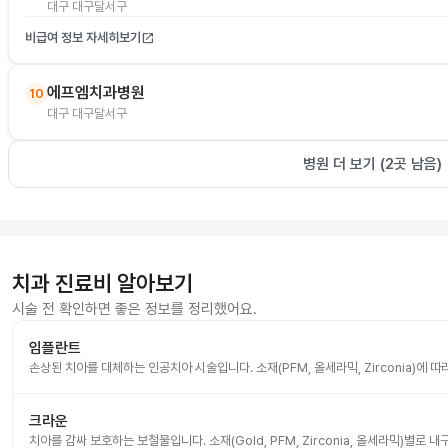
대구 대구달서구
비급여 정보 자세히보기
open_in_new
에프엠치과병원
10
대구 대구달서구
병원 더 보기 (
2
곳 남음)
치과 진료비 알아보기
시술 전 확인하면 좋은 정보를 정리했어요.
임플란트
손상된 치아를 대체하는 인공치아 시술입니다. 소재(PFM, 올세라믹, Zirconia)에 
크라운
치아를 감싸 보호하는 보철물입니다. 소재(Gold, PFM, Zirconia, 올세라믹)별로