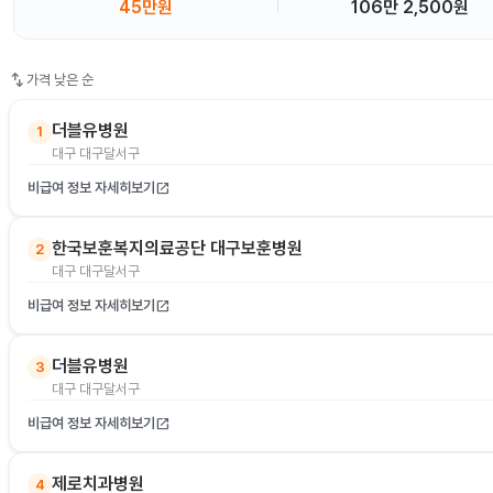
45만원
106만 2,500원
swap_vert
가격 낮은 순
더블유병원
1
대구 대구달서구
비급여 정보 자세히보기
open_in_new
한국보훈복지의료공단 대구보훈병원
2
대구 대구달서구
비급여 정보 자세히보기
open_in_new
더블유병원
3
대구 대구달서구
비급여 정보 자세히보기
open_in_new
제로치과병원
4