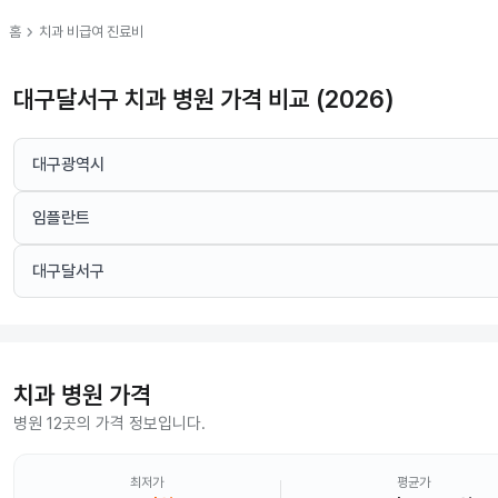
chevron_right
홈
치과
비급여 진료비
대구달서구 치과 병원 가격 비교 (2026)
대구광역시
임플란트
대구달서구
치과
병원 가격
병원 12곳의 가격 정보입니다.
최저가
평균가