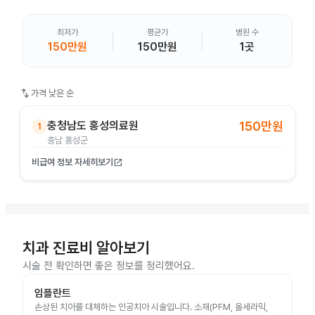
최저가
평균가
병원 수
150만원
150만원
1곳
swap_vert
가격 낮은 순
충청남도 홍성의료원
150만원
1
충남 홍성군
비급여 정보 자세히보기
open_in_new
치과 진료비 알아보기
시술 전 확인하면 좋은 정보를 정리했어요.
임플란트
손상된 치아를 대체하는 인공치아 시술입니다. 소재(PFM, 올세라믹,