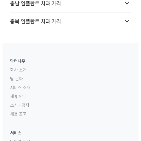
keyboard_arrow_down
충남
임플란트 치과
가격
keyboard_arrow_down
충북
임플란트 치과
가격
닥터나우
회사 소개
팀 문화
서비스 소개
제휴 안내
소식 · 공지
채용 공고
서비스