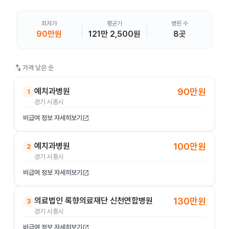
최저가
평균가
병원 수
90만원
121만 2,500원
8곳
swap_vert
가격 낮은 순
예치과병원
90만원
1
경기 시흥시
비급여 정보 자세히보기
open_in_new
예치과병원
100만원
2
경기 시흥시
비급여 정보 자세히보기
open_in_new
의료법인 록향의료재단 신천연합병원
130만원
3
경기 시흥시
비급여 정보 자세히보기
open_in_new