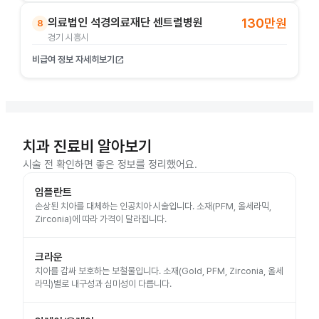
의료법인 석경의료재단 센트럴병원
130만원
8
경기 시흥시
비급여 정보 자세히보기
open_in_new
치과 진료비 알아보기
시술 전 확인하면 좋은 정보를 정리했어요.
임플란트
손상된 치아를 대체하는 인공치아 시술입니다. 소재(PFM, 올세라믹,
Zirconia)에 따라 가격이 달라집니다.
크라운
치아를 감싸 보호하는 보철물입니다. 소재(Gold, PFM, Zirconia, 올세
라믹)별로 내구성과 심미성이 다릅니다.