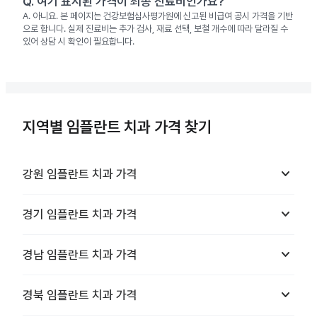
Q.
여기 표시된 가격이 최종 진료비인가요?
A.
아니요. 본 페이지는 건강보험심사평가원에 신고된 비급여 공시 가격을 기반
으로 합니다. 실제 진료비는 추가 검사, 재료 선택, 보철 개수에 따라 달라질 수
있어 상담 시 확인이 필요합니다.
지역별 임플란트 치과 가격 찾기
keyboard_arrow_down
강원
임플란트 치과
가격
keyboard_arrow_down
경기
임플란트 치과
가격
keyboard_arrow_down
경남
임플란트 치과
가격
keyboard_arrow_down
경북
임플란트 치과
가격