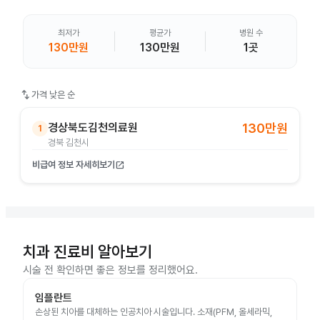
최저가
평균가
병원 수
130만원
130만원
1곳
swap_vert
가격 낮은 순
경상북도김천의료원
130만원
1
경북 김천시
비급여 정보 자세히보기
open_in_new
치과 진료비 알아보기
시술 전 확인하면 좋은 정보를 정리했어요.
임플란트
손상된 치아를 대체하는 인공치아 시술입니다. 소재(PFM, 올세라믹,